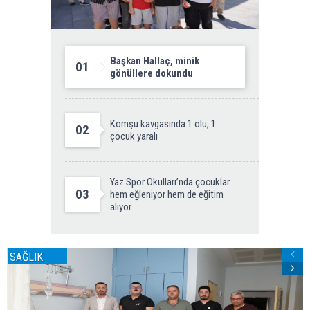
Başkan Hallaç, minik
01
gönüllere dokundu
Komşu kavgasında 1 ölü, 1
02
çocuk yaralı
Yaz Spor Okulları’nda çocuklar
03
hem eğleniyor hem de eğitim
alıyor
SAĞLIK