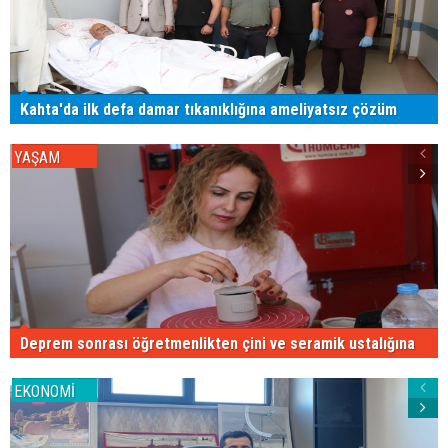
Kahta'da ilk defa damar tıkanıklığına ameliyatsız çözüm
YAŞAM
Deprem sonrası öğretmenlikten çini ve seramik ustalığına
EKONOMİ