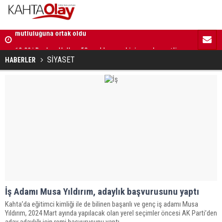
18:30 | Başkan Hallaç, yeni açılan parkta çocukların
mutluluğuna ortak oldu
18:29 | Başkan Hallaç, “Çocuklarımız bizim en kıymetli
16:52 | Kad
emanetlerimizdir”
ilerliyor
SİYASET
HABERLER
İş Adamı Musa Yıldırım, adaylık başvurusunu yaptı
Kahta’da eğitimci kimliği ile de bilinen başarılı ve genç iş adamı Musa
Yıldırım, 2024 Mart ayında yapılacak olan yerel seçimler öncesi AK Parti’den