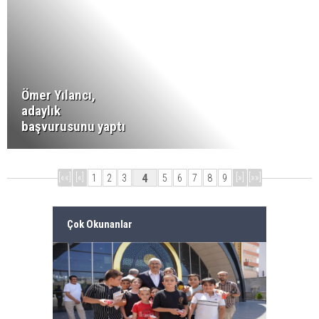
Ömer Yılancı,
adaylık
başvurusunu yaptı
[««]
[«]
4
[»]
[»»]
1
2
3
5
6
7
8
9
Çok Okunanlar