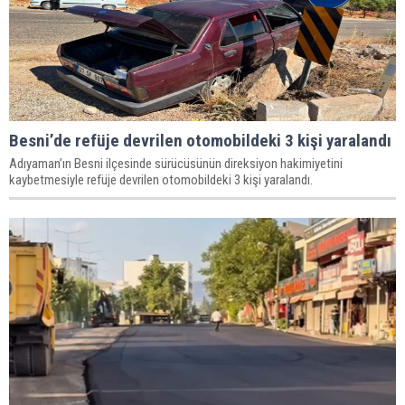
Besni’de refüje devrilen otomobildeki 3 kişi yaralandı
Adıyaman’ın Besni ilçesinde sürücüsünün direksiyon hakimiyetini
kaybetmesiyle refüje devrilen otomobildeki 3 kişi yaralandı.