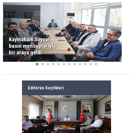
Kaymakam Soysal,
basın mensuplarıyla
bir araya geldi
Editörün Seçtikleri