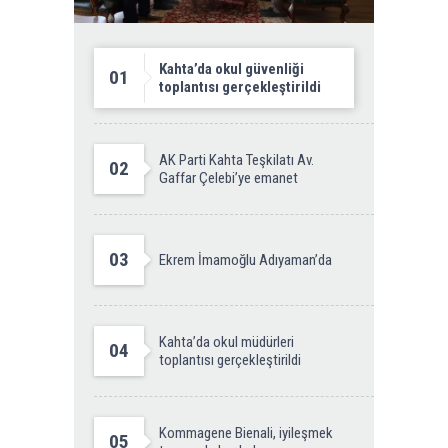
Kahta’da okul güvenliği
01
toplantısı gerçekleştirildi
AK Parti Kahta Teşkilatı Av.
02
Gaffar Çelebi’ye emanet
03
Ekrem İmamoğlu Adıyaman’da
Kahta’da okul müdürleri
04
toplantısı gerçekleştirildi
Kommagene Bienali, iyileşmek
05