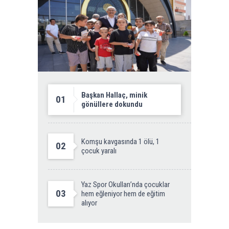
Başkan Hallaç, minik
01
gönüllere dokundu
Komşu kavgasında 1 ölü, 1
02
çocuk yaralı
Yaz Spor Okulları’nda çocuklar
03
hem eğleniyor hem de eğitim
alıyor