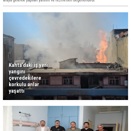
araya gelerek yapılan yatırım ve hizmetleri değerlendirdi.
Kahta’daki iş yeri
yangını
çevredekilere
korkulu anlar
yaşattı