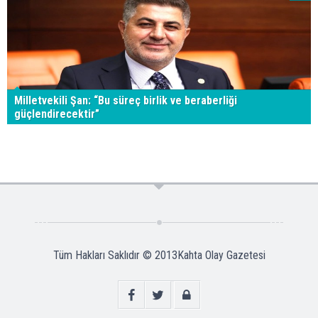
Milletvekili Şan: “Bu süreç birlik ve beraberliği
güçlendirecektir”
Tüm Hakları Saklıdır © 2013
Kahta Olay Gazetesi