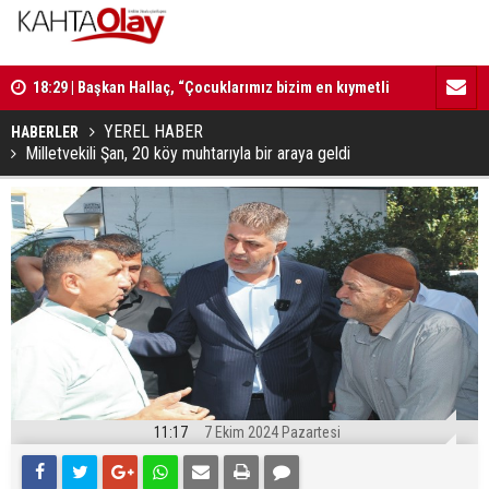
18:29 | Başkan Hallaç, “Çocuklarımız bizim en kıymetli
16:52 | Kad
emanetlerimizdir”
ilerliyor
YEREL HABER
HABERLER
Milletvekili Şan, 20 köy muhtarıyla bir araya geldi
11:17
7 Ekim 2024 Pazartesi