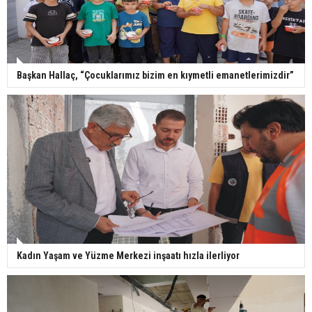
Başkan Hallaç, “Çocuklarımız bizim en kıymetli emanetlerimizdir”
Kadın Yaşam ve Yüzme Merkezi inşaatı hızla ilerliyor