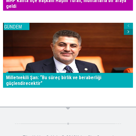
MHP Kahta İlçe Başkanı Haşim Turan, muhtarlarla bir araya
geldi
GÜNDEM
Milletvekili Şan: “Bu süreç birlik ve beraberliği
güçlendirecektir”