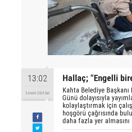
Hallaç; “Engelli bi
13:02
Kahta Belediye Başkanı 
3 Aralık 2024 Salı
Günü dolayısıyla yayımla
kolaylaştırmak için çal
hoşgörü çağrısında bulun
daha fazla yer almasını h