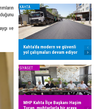
KAHTA
KAHTA
ımların
unduğunu
saygı ve
Kahta'da modern ve güvenli
Kahta'
yol çalışmaları devam ediyor
sıcak 
SİYASET
SİYASET
MHP Kahta İlçe Başkanı Haşim
Turan, muhtarlarla bir araya
MHP Ka