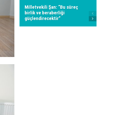
Milletvekili Şan: “Bu süreç
birlik ve beraberliği
Ahmet
güçlendirecektir”
Genel 