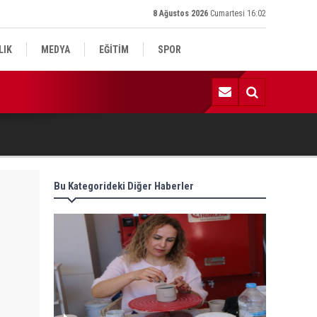
8 Ağustos 2026
Cumartesi 16:02
LIK
MEDYA
EĞİTİM
SPOR
:52 | Kadın Yaşam ve Yüzme Merkezi inşaatı hızla ilerliyor
Bu Kategorideki Diğer Haberler