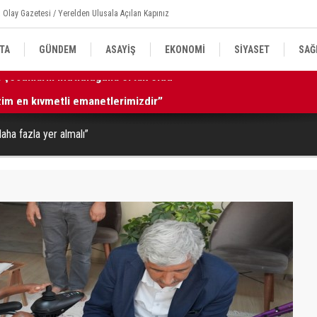
 Olay Gazetesi / Yerelden Ulusala Açılan Kapınız
TA
GÜNDEM
ASAYİŞ
EKONOMİ
SİYASET
SAĞ
izim en kıymetli emanetlerimizdir”
16
daha fazla yer almalı”