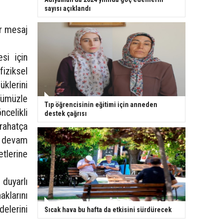
sayısı açıklandı
ir mesaj
si için
iziksel
üklerini
cümüzle
Tıp öğrencisinin eğitimi için anneden
ncelikli
destek çağrısı
 rahatça
ya devam
tlerine
duyarlı
aklarını
elerini
Sıcak hava bu hafta da etkisini sürdürecek