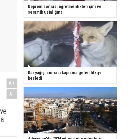
Deprem sonrası öğretmenlikten çini ve
seramik ustalığına
Kar yağışı sonrası kapısına gelen tilkiyi
besledi
”
A+
A-
 ve
ta
Adıyaman’da 2024 yılında göç edenlerin