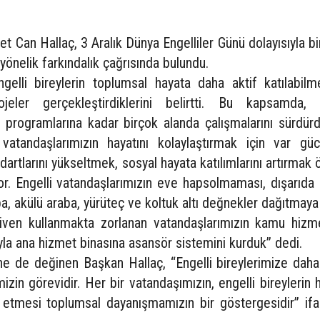
 Can Hallaç, 3 Aralık Dünya Engelliler Günü dolayısıyla b
 yönelik farkındalık çağrısında bulundu.
elli bireylerin toplumsal hayata daha aktif katılabilme
jeler gerçekleştirdiklerini belirtti. Bu kapsamda, f
ek programlarına kadar birçok alanda çalışmalarını sürdürd
vatandaşlarımızın hayatını kolaylaştırmak için var gü
dartlarını yükseltmek, sosyal hayata katılımlarını artırmak ö
yor. Engelli vatandaşlarımızın eve hapsolmaması, dışarıda
ba, akülü araba, yürüteç ve koltuk altı değnekler dağıtma
diven kullanmakta zorlanan vatandaşlarımızın kamu hizme
yla ana hizmet binasına asansör sistemini kurduk” dedi.
 de değinen Başkan Hallaç, “Engelli bireylerimize daha 
in görevidir. Her bir vatandaşımızın, engelli bireylerin h
 etmesi toplumsal dayanışmamızın bir göstergesidir” ifad