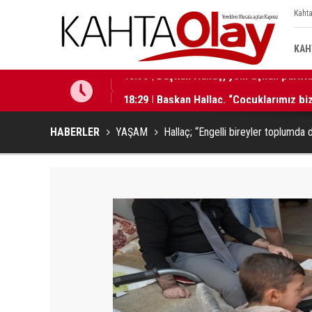
Kahta
KAH
18:29 | Başkan Hallaç, “Çocuklarımız b
HABERLER
YAŞAM
Hallaç; “Engelli bireyler toplumda 