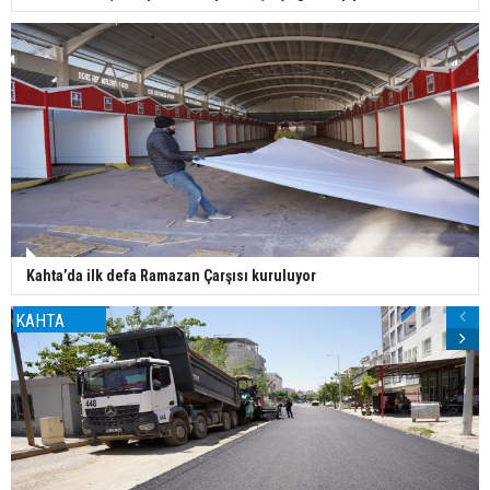
Kahta’da ilk defa Ramazan Çarşısı kuruluyor
KAHTA