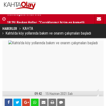
18:29 | Başkan Hallaç, “Çocuklarımız bizim en kıymetli
16:52 | Kad
emanetlerimizdir”
ilerliyor
KAHTA
HABERLER
Kahta’da köy yollarında bakım ve onarım çalışmaları başladı
09:42
15 Haziran 2021 Salı