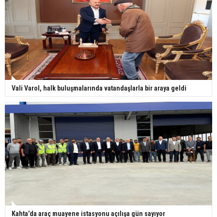
Vali Varol, halk buluşmalarında vatandaşlarla bir araya geldi
Kahta’da araç muayene istasyonu açılışa gün sayıyor