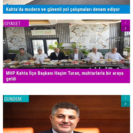
Kahta'da modern ve güvenli yol çalışmaları devam ediyor
SİYASET
MHP Kahta İlçe Başkanı Haşim Turan, muhtarlarla bir araya
geldi
GÜNDEM