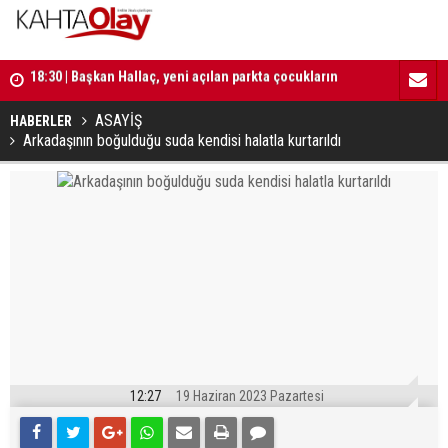
18:30 | Başkan Hallaç, yeni açılan parkta çocukların
mutluluğuna ortak oldu
16:52 | Kad
18:29 | Başkan Hallaç, “Çocuklarımız bizim en kıymetli
ilerliyor
ASAYİŞ
emanetlerimizdir”
HABERLER
Arkadaşının boğulduğu suda kendisi halatla kurtarıldı
12:27
19 Haziran 2023 Pazartesi