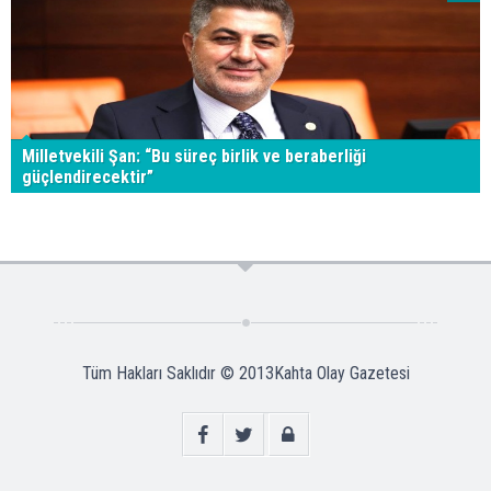
Milletvekili Şan: “Bu süreç birlik ve beraberliği
güçlendirecektir”
Tüm Hakları Saklıdır © 2013
Kahta Olay Gazetesi