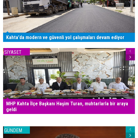
Kahta'da modern ve güvenli yol çalışmaları devam ediyor
SİYASET
MHP Kahta İlçe Başkanı Haşim Turan, muhtarlarla bir araya
geldi
GÜNDEM