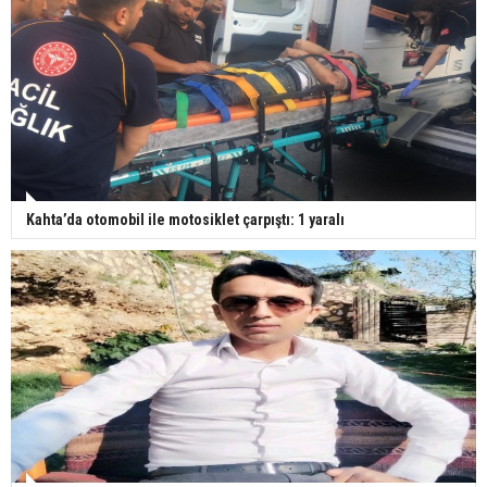
Kahta’da otomobil ile motosiklet çarpıştı: 1 yaralı