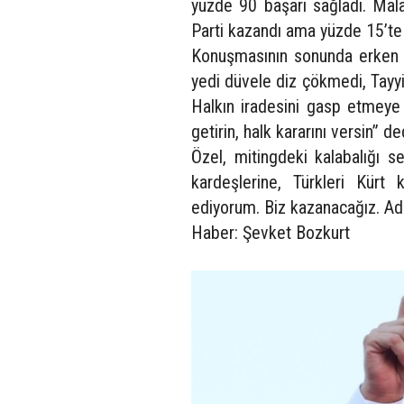
yüzde 90 başarı sağladı. Mala
Parti kazandı ama yüzde 15’te k
Konuşmasının sonunda erken se
yedi düvele diz çökmedi, Tay
Halkın iradesini gasp etmeye
getirin, halk kararını versin” de
Özel, mitingdeki kalabalığı s
kardeşlerine, Türkleri Kürt k
ediyorum. Biz kazanacağız. Ad
Haber: Şevket Bozkurt