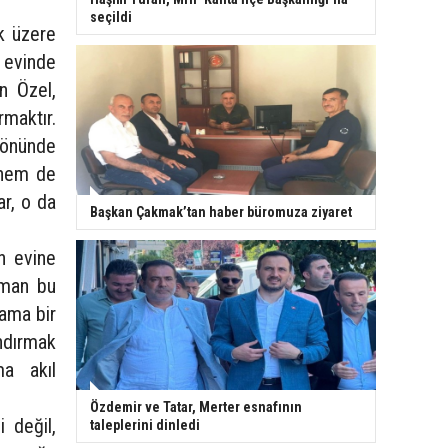
seçildi
k üzere
 evinde
en Özel,
rmaktır.
 önünde
 hem de
ar, o da
Başkan Çakmak’tan haber büromuza ziyaret
n evine
hman bu
 ama bir
ndırmak
ma akıl
Özdemir ve Tatar, Merter esnafının
 değil,
taleplerini dinledi