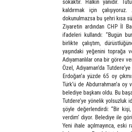
sokaktır. Halkın yanıdır. Tu
kaldırmak için çalışıyoruz.
dokunulmazsa bu şehri kısa sü
Ziyaretin ardından CHP İl B
ifadeleri kullandı: “Bugün b
birlikte çalıştım, dürüstlüğü
yaşındaki yeğenini toprağa 
Adıyamanlılar ona bir görev verd
Özel, Adıyaman’da Tutdere’ye 
Erdoğan’a yüzde 65 oy çıkmış
Türk’ü de Abdurrahman’a oy ve
belediye başkanı oldu. Bu başarı
Tutdere’ye yönelik yolsuzluk i
şöyle değerlendirdi: “Bir kişi
verdim’ diyor. Belediye ile gö
Yeni ihale açılmayınca, eski 