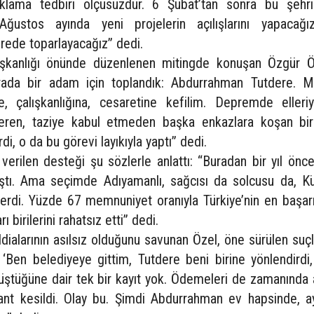
tuklama tedbiri ölçüsüzdür. 6 Şubat’tan sonra bu şehr
 Ağustos ayında yeni projelerin açılışlarını yapacağı
rede toparlayacağız” dedi.
aşkanlığı önünde düzenlenen mitingde konuşan Özgür Ö
urada bir adam için toplandık: Abdurrahman Tutdere. Me
ne, çalışkanlığına, cesaretine kefilim. Depremde elleri
veren, taziye kabul etmeden başka enkazlara koşan bi
i, o da bu görevi layıkıyla yaptı” dedi.
verilen desteği şu sözlerle anlattı: “Buradan bir yıl önc
tı. Ama seçimde Adıyamanlı, sağcısı da solcusu da, Kü
rdi. Yüzde 67 memnuniyet oranıyla Türkiye’nin en başarıl
 birilerini rahatsız etti” dedi.
ddialarının asılsız olduğunu savunan Özel, öne sürülen suç
, ‘Ben belediyeye gittim, Tutdere beni birine yönlendirdi
rüştüğüne dair tek bir kayıt yok. Ödemeleri de zamanında 
rant kesildi. Olay bu. Şimdi Abdurrahman ev hapsinde, a