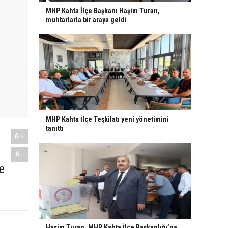
MHP Kahta İlçe Başkanı Haşim Turan,
muhtarlarla bir araya geldi
MHP Kahta İlçe Teşkilatı yeni yönetimini
tanıttı
A+
A-
e
Haşim Turan, MHP Kahta İlçe Başkanlığı’na