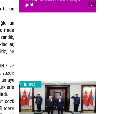
geldi
yöneti
 halkın
lu’nun
u ifade
azandık,
ladılar,
riz, ne
“MHP ve
k yüzde
rlamaya
GÜNDEM
GÜNDEM
ürklerle
dedi.
ut sözü
Tutdere