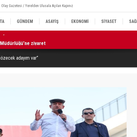
 Olay Gazetesi / Yerelden Ulusala Açılan Kapınız
TA
GÜNDEM
ASAYİŞ
EKONOMİ
SİYASET
SAĞ
 Müdürlüğü’ne ziyaret
15
ı çözecek adayım var”