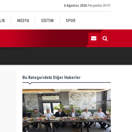
6 Ağustos 2026
Perşembe 09:01
LIK
MEDYA
EĞİTİM
SPOR
:52 | Sincik’te sezonun ilk bal hasadı gerçekleştirildi
Bu Kategorideki Diğer Haberler