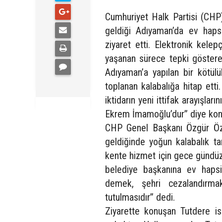
Cumhuriyet Halk Partisi (CHP
geldiği Adıyaman’da ev haps
ziyaret etti. Elektronik kele
yaşanan sürece tepki gösterer
Adıyaman’a yapılan bir kötül
toplanan kalabalığa hitap et
iktidarın yeni ittifak arayışlar
Ekrem İmamoğlu’dur” diye kon
CHP Genel Başkanı Özgür Öze
geldiğinde yoğun kalabalık t
kente hizmet için gece gündüz 
belediye başkanına ev hapsi
demek, şehri cezalandırmak
tutulmasıdır” dedi.
Ziyarette konuşan Tutdere is