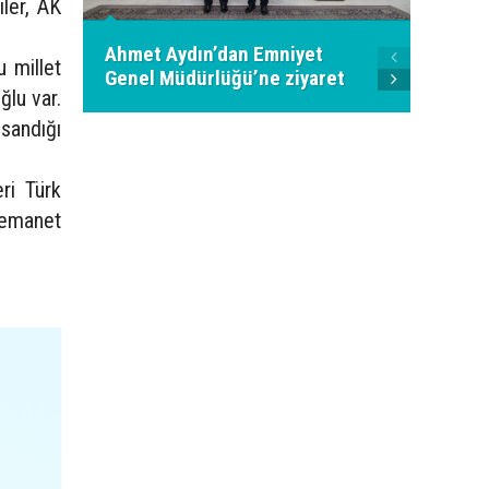
ler, AK
Ahmet Aydın’dan Emniyet
Millet
 millet
Genel Müdürlüğü’ne ziyaret
Basın 
lu var.
sandığı
eri Türk
 emanet