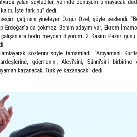
tya’da yalan söylediler, yerinde dönüşüm olmayacak dedi
aldı. İşte fark bu” dedi.
çim çağrısını yineleyen Özgür Özel, şöyle seslendi: “Bu
yip Erdoğan’a da çökmez. Benim adayım var, Ekrem İmamoğ
 çalışanlara hodri meydan diyorum. 2 Kasım Pazar günü 
di.
elamlayarak sözlerini şöyle tamamladı: “Adıyamanlı Kürtl
ardeşlerine, göçmenini, Alevi’sini, Sünni’sini birbirine
ıyaman kazanacak, Türkiye kazanacak” dedi.