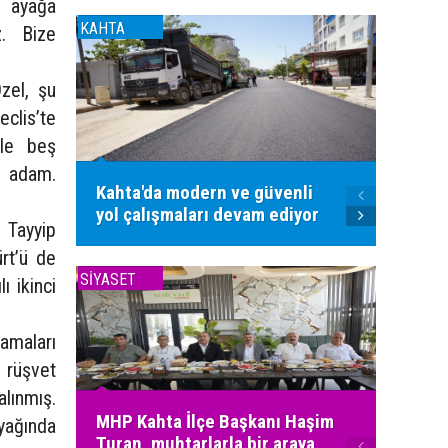
i ayağa
KAHTA
KAHTA
z. Bize
zel, şu
clis’te
yle beş
r adam.
Kahta'da modern ve güvenli
Kahta'
yol çalışmaları devam ediyor
sıcak 
e Tayyip
rt’ü de
SİYASET
SİYASET
ı ikinci
lamaları
, rüşvet
alınmış.
MHP Kahta İlçe Başkanı Haşim
yağında
Turan, muhtarlarla bir araya
MHP Ka