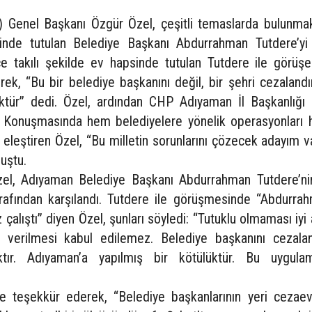
) Genel Başkanı Özgür Özel, çeşitli temaslarda bulunma
inde tutulan Belediye Başkanı Abdurrahman Tutdere’yi
pçe takılı şekilde ev hapsinde tutulan Tutdere ile görüş
ek, “Bu bir belediye başkanını değil, bir şehri cezalandı
üktür” dedi. Özel, ardından CHP Adıyaman İl Başkanlığı
ti. Konuşmasında hem belediyelere yönelik operasyonları
ını eleştiren Özel, “Bu milletin sorunlarını çözecek adayım v
uştu.
l, Adıyaman Belediye Başkanı Abdurrahman Tutdere’ni
arafından karşılandı. Tutdere ile görüşmesinde “Abdurra
çalıştı” diyen Özel, şunları söyledi: “Tutuklu olmaması iyi
 verilmesi kabul edilemez. Belediye başkanını cezala
tır. Adıyaman’a yapılmış bir kötülüktür. Bu uygula
e teşekkür ederek, “Belediye başkanlarının yeri cezaevi