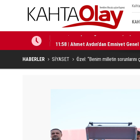
Kahta
KAH
11:58 | Ahmet Aydın’dan Emniyet Genel
HABERLER
SİYASET
Özel: “Benim milletin sorunların