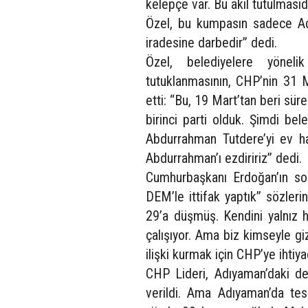
kelepçe var. Bu akıl tutulmasıd
Özel, bu kumpasın sadece Adıy
iradesine darbedir” dedi.
Özel, belediyelere yönel
tutuklanmasının, CHP’nin 31 M
etti: “Bu, 19 Mart’tan beri sür
birinci parti olduk. Şimdi be
Abdurrahman Tutdere’yi ev ha
Abdurrahman’ı ezdiririz” dedi.
Cumhurbaşkanı Erdoğan’ın so
DEM’le ittifak yaptık” sözler
29’a düşmüş. Kendini yalnız 
çalışıyor. Ama biz kimseyle giz
ilişki kurmak için CHP’ye ihtiya
CHP Lideri, Adıyaman’daki dep
verildi. Ama Adıyaman’da te