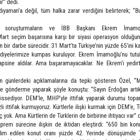
ır” dedi.
aman’a değil, tüm halka zarar verdiğini belirterek; “Bu
ik soruşturmaların ve İBB Başkanı Ekrem İmamoğ
art seçim başarısına karşı bir siyasi operasyon olduğun
en bir darbe sürecidir. 31 Mart’ta Türkiye’nin yüzde 65’ini k
lediyelerimize kumpas kuruluyor. Ekrem İmamoğlu’nu tutuk
psine aldılar. Ama başaramayacaklar. Ne Ekrem’i yedirti
n günlerdeki açıklamalarına da tepki gösteren Özel, 
ine gönderme yaparak şöyle konuştu: “Sayın Erdoğan artı
hissediyor. DEM’le, MHP’yle ittifak yaparak durumu topa
li ittifak kurmuyoruz. Kürtlerle ilişki kurmak için DEM’e, T
ç yok. Ama Kürtlerin de Türklerin de birbirine ihtiyacı var” 
rem sürecine ilişkin de iktidarı eleştirdi: “650 bin kon
slim edilen konut oranı yüzde 42. Yerinde dönüşümde 