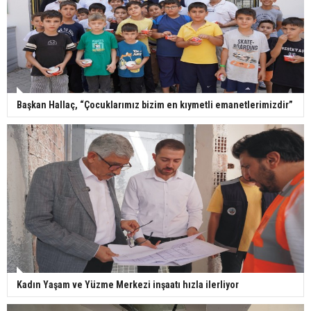
Başkan Hallaç, “Çocuklarımız bizim en kıymetli emanetlerimizdir”
Kadın Yaşam ve Yüzme Merkezi inşaatı hızla ilerliyor