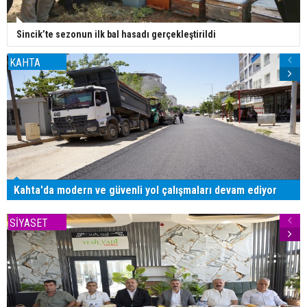
Sincik’te sezonun ilk bal hasadı gerçekleştirildi
KAHTA
Kahta'da modern ve güvenli yol çalışmaları devam ediyor
SİYASET