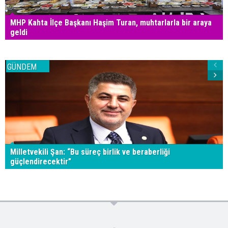
MHP Kahta İlçe Başkanı Haşim Turan, muhtarlarla bir araya
geldi
GÜNDEM
Milletvekili Şan: “Bu süreç birlik ve beraberliği
güçlendirecektir”