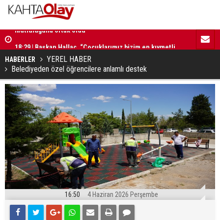
18:29 | Başkan Hallaç, “Çocuklarımız bizim en kıymetli
16:52 | Kad
emanetlerimizdir”
ilerliyor
YEREL HABER
HABERLER
Belediyeden özel öğrencilere anlamlı destek
16:50
4 Haziran 2026 Perşembe