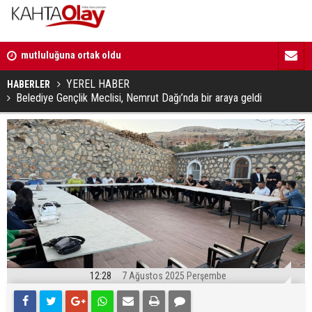
18:29 | Başkan Hallaç, “Çocuklarımız bizim en kıymetli
16:52 | Kad
emanetlerimizdir”
ilerliyor
YEREL HABER
HABERLER
Belediye Gençlik Meclisi, Nemrut Dağı’nda bir araya geldi
12:28
7 Ağustos 2025 Perşembe