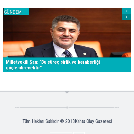
GÜNDEM
Milletvekili Şan: “Bu süreç birlik ve beraberliği
güçlendirecektir”
Tüm Hakları Saklıdır © 2013
Kahta Olay Gazetesi