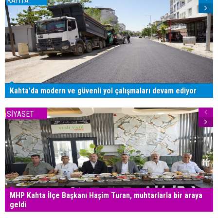
KAHTA
Kahta'da modern ve güvenli yol çalışmaları devam ediyor
SİYASET
MHP Kahta İlçe Başkanı Haşim Turan, muhtarlarla bir araya
geldi