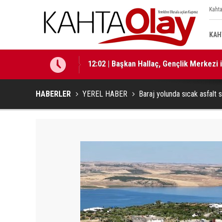
Kahta
KAH
12:01 | Milletvekili Şan: “Bu süreç birli
HABERLER
YEREL HABER
Baraj yolunda sıcak asfalt s