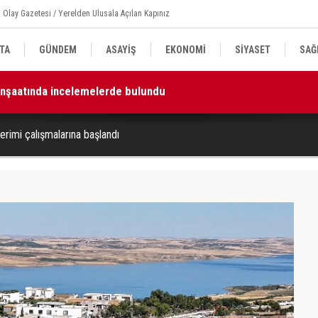
 Olay Gazetesi / Yerelden Ulusala Açılan Kapınız
TA
GÜNDEM
ASAYİŞ
EKONOMİ
SİYASET
SAĞ
k ve beraberliği güçlendirecektir”
11
erimi çalışmalarına başlandı