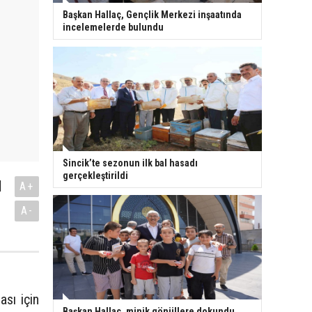
Başkan Hallaç, Gençlik Merkezi inşaatında
incelemelerde bulundu
Sincik’te sezonun ilk bal hasadı
gerçekleştirildi
ı
A+
A-
sı için
Başkan Hallaç, minik gönüllere dokundu