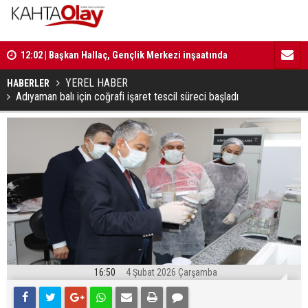
12:02 | Başkan Hallaç, Gençlik Merkezi inşaatında
incelemelerde bulundu
11:59 | Kom
12:01 | Milletvekili Şan: “Bu süreç birlik ve beraberliği
güçlendirecektir”
YEREL HABER
HABERLER
Adıyaman balı için coğrafi işaret tescil süreci başladı
16:50
4 Şubat 2026 Çarşamba