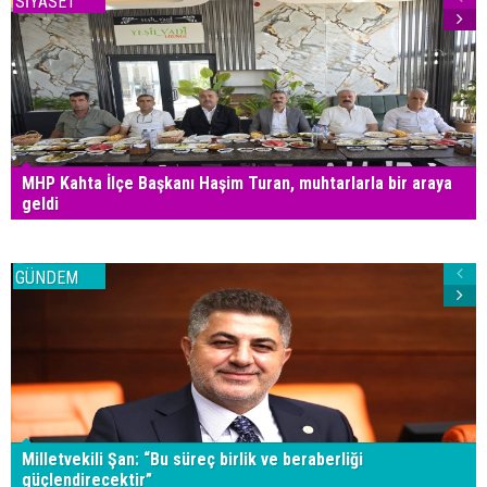
SİYASET
MHP Kahta İlçe Başkanı Haşim Turan, muhtarlarla bir araya
geldi
GÜNDEM
Milletvekili Şan: “Bu süreç birlik ve beraberliği
güçlendirecektir”