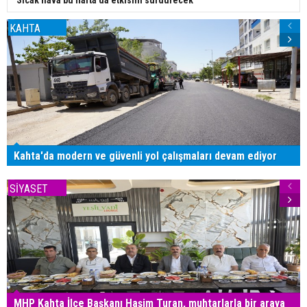
Sıcak hava bu hafta da etkisini sürdürecek
KAHTA
Kahta'da modern ve güvenli yol çalışmaları devam ediyor
SİYASET
MHP Kahta İlçe Başkanı Haşim Turan, muhtarlarla bir araya