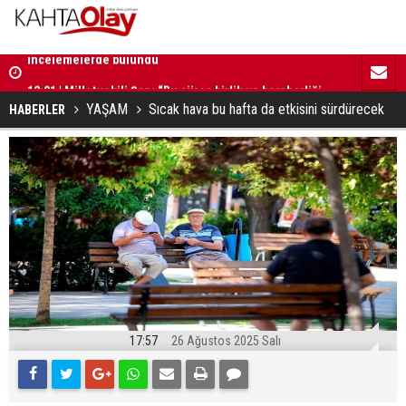
12:01 | Milletvekili Şan: “Bu süreç birlik ve beraberliği
11:59 | Kom
güçlendirecektir”
YAŞAM
Sıcak hava bu hafta da etkisini sürdürecek
HABERLER
17:57
26 Ağustos 2025 Salı