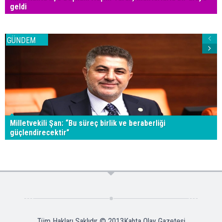
geldi
GÜNDEM
Milletvekili Şan: “Bu süreç birlik ve beraberliği
güçlendirecektir”
Tüm Hakları Saklıdır © 2013
Kahta Olay Gazetesi