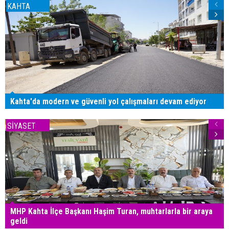
KAHTA
Kahta'da modern ve güvenli yol çalışmaları devam ediyor
SİYASET
MHP Kahta İlçe Başkanı Haşim Turan, muhtarlarla bir araya
geldi