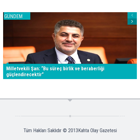
GÜNDEM
Milletvekili Şan: “Bu süreç birlik ve beraberliği
güçlendirecektir”
Tüm Hakları Saklıdır © 2013
Kahta Olay Gazetesi