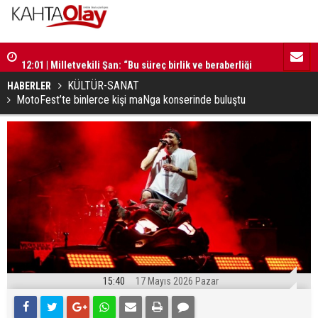
12:01 | Milletvekili Şan: “Bu süreç birlik ve beraberliği
11:59 | Kom
güçlendirecektir”
KÜLTÜR-SANAT
HABERLER
MotoFest’te binlerce kişi maNga konserinde buluştu
15:40
17 Mayıs 2026 Pazar