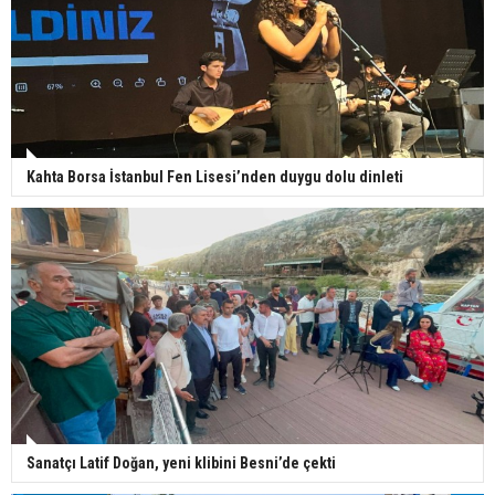
Kahta Borsa İstanbul Fen Lisesi’nden duygu dolu dinleti
Sanatçı Latif Doğan, yeni klibini Besni’de çekti