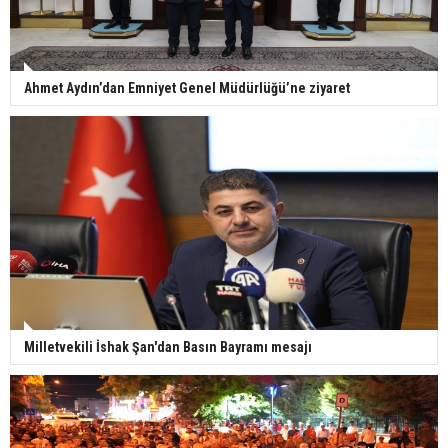
Ahmet Aydın’dan Emniyet Genel Müdürlüğü’ne ziyaret
Milletvekili İshak Şan'dan Basın Bayramı mesajı