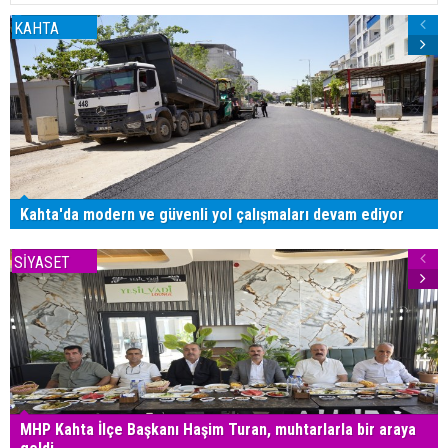
KAHTA
Kahta'da modern ve güvenli yol çalışmaları devam ediyor
SİYASET
MHP Kahta İlçe Başkanı Haşim Turan, muhtarlarla bir araya