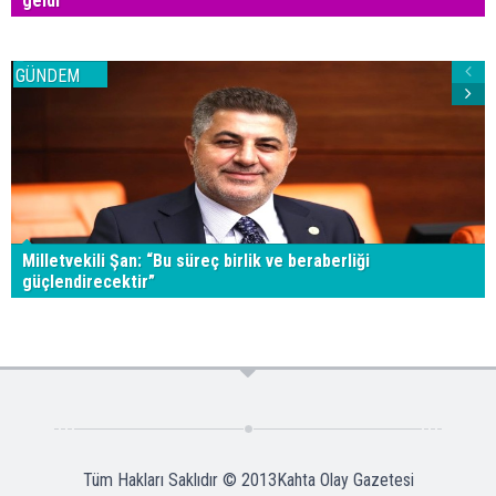
geldi
GÜNDEM
Milletvekili Şan: “Bu süreç birlik ve beraberliği
güçlendirecektir”
Tüm Hakları Saklıdır © 2013
Kahta Olay Gazetesi