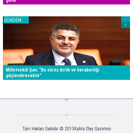
geldi
GÜNDEM
Milletvekili Şan: “Bu süreç birlik ve beraberliği
güçlendirecektir”
Tüm Hakları Saklıdır © 2013
Kahta Olay Gazetesi