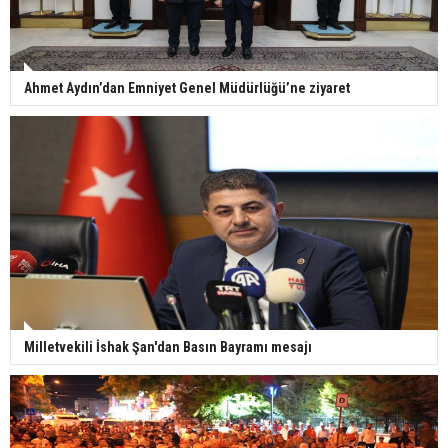
Ahmet Aydın’dan Emniyet Genel Müdürlüğü’ne ziyaret
Milletvekili İshak Şan'dan Basın Bayramı mesajı