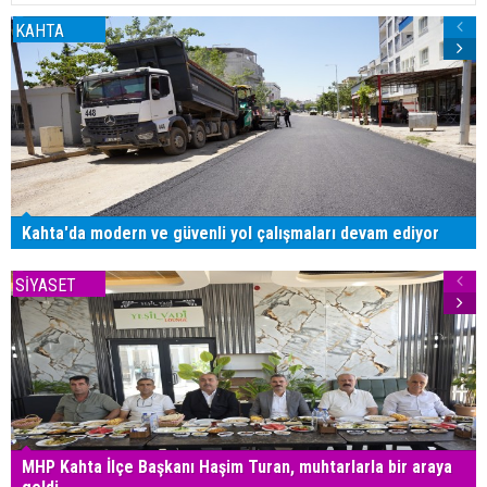
KAHTA
Kahta'da modern ve güvenli yol çalışmaları devam ediyor
SİYASET
MHP Kahta İlçe Başkanı Haşim Turan, muhtarlarla bir araya