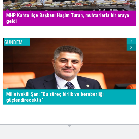
MHP Kahta İlçe Başkanı Haşim Turan, muhtarlarla bir araya
geldi
GÜNDEM
Milletvekili Şan: “Bu süreç birlik ve beraberliği
güçlendirecektir”