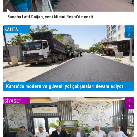
Sanatçı Latif Doğan, yeni klibini Besni’de çekti
KAHTA
Kahta'da modern ve güvenli yol çalışmaları devam ediyor
SİYASET