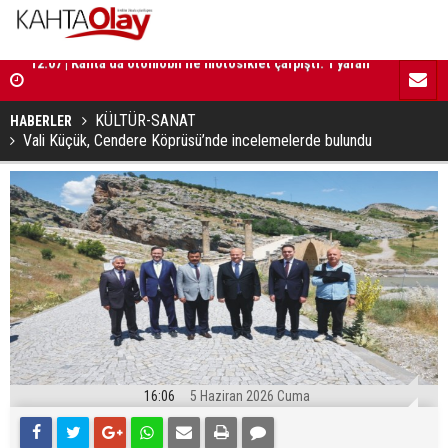
ralı
12:02 | Başkan Hallaç, Gençlik Merkezi inşaatında
12:01 | Mill
incelemelerde bulundu
güçlendire
KÜLTÜR-SANAT
HABERLER
Vali Küçük, Cendere Köprüsü’nde incelemelerde bulundu
16:06
5 Haziran 2026 Cuma