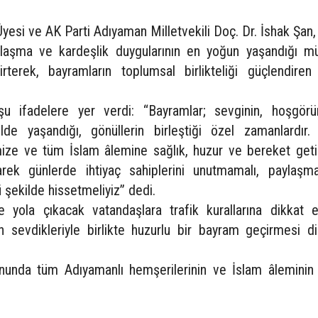
esi ve AK Parti Adıyaman Milletvekili Doç. Dr. İshak Şan
ylaşma ve kardeşlik duygularının en yoğun yaşandığı m
rterek, bayramların toplumsal birlikteliği güçlendiren
 şu ifadelere yer verdi: “Bayramlar; sevginin, hoşgör
de yaşandığı, gönüllerin birleştiği özel zamanlardır.
mize ve tüm İslam âlemine sağlık, huzur ve bereket geti
ek günlerde ihtiyaç sahiplerini unutmamalı, paylaşm
 şekilde hissetmeliyiz” dedi.
 yola çıkacak vatandaşlara trafik kurallarına dikkat e
n sevdikleriyle birlikte huzurlu bir bayram geçirmesi di
sonunda tüm Adıyamanlı hemşerilerinin ve İslam âleminin