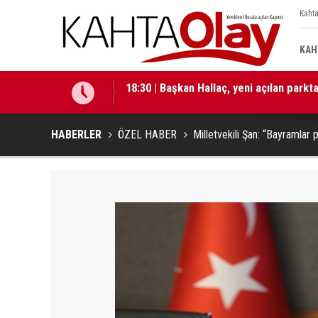
Kahta
KAH
18:29 | Başkan Hallaç, “Çocuklarımız b
HABERLER
ÖZEL HABER
Milletvekili Şan: “Bayramlar