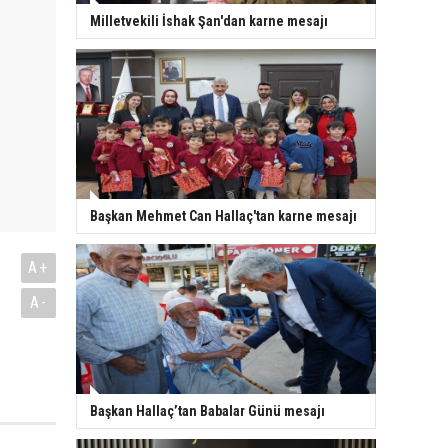
Milletvekili İshak Şan'dan karne mesajı
Başkan Mehmet Can Hallaç'tan karne mesajı
A+
A-
Başkan Hallaç’tan Babalar Günü mesajı