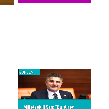
GÜNDEM
GÜNDEM
Milletvekili Şan: “Bu süreç