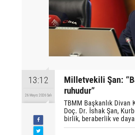
Milletvekili Şan: 
13:12
ruhudur”
26 Mayıs 2026 Salı
TBMM Başkanlık Divan Kâ
Doç. Dr. İshak Şan, Kur
birlik, beraberlik ve da