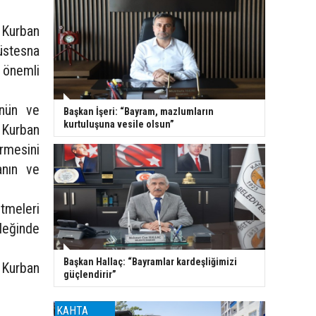
, Kurban
üstesna
 önemli
ünün ve
Başkan İşeri: “Bayram, mazlumların
kurtuluşuna vesile olsun”
 Kurban
rmesini
anın ve
tmeleri
leğinde
Başkan Hallaç: “Bayramlar kardeşliğimizi
 Kurban
güçlendirir”
KAHTA
KAHTA