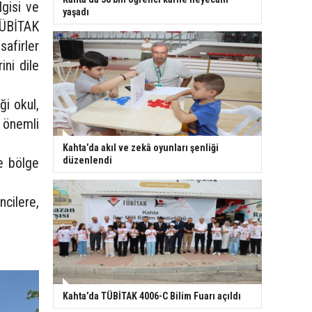
lgisi ve
yaşadı
TÜBİTAK
safirler
ini dile
ği okul,
e önemli
Kahta’da akıl ve zekâ oyunları şenliği
e bölge
düzenlendi
ncilere,
Kahta’da TÜBİTAK 4006-C Bilim Fuarı açıldı