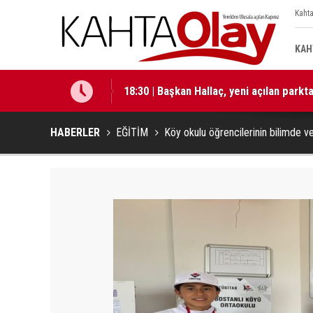
Kahta
KAH
18:30 | Başkan Hallaç, yeni açılan park
18:29 | Başkan Hallaç, “Çocuklarımız b
HABERLER
EĞİTİM
Köy okulu öğrencilerinin bilimde v