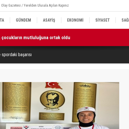
 Olay Gazetesi / Yerelden Ulusala Açılan Kapınız
TA
GÜNDEM
ASAYİŞ
EKONOMİ
SİYASET
SAĞ
ta çocukların mutluluğuna ortak oldu
16
izim en kıymetli emanetlerimizdir”
e spordaki başarısı