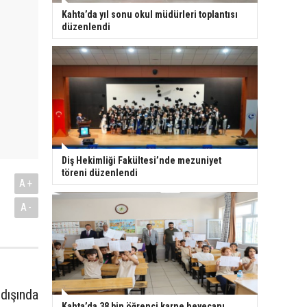
Kahta’da yıl sonu okul müdürleri toplantısı
düzenlendi
Diş Hekimliği Fakültesi’nde mezuniyet
töreni düzenlendi
A+
A-
dışında
Kahta’da 38 bin öğrenci karne heyecanı