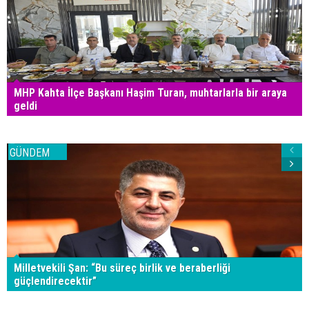
MHP Kahta İlçe Başkanı Haşim Turan, muhtarlarla bir araya
geldi
GÜNDEM
Milletvekili Şan: “Bu süreç birlik ve beraberliği
güçlendirecektir”