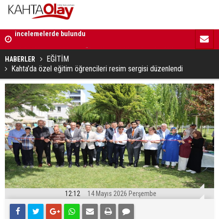
12:01 | Milletvekili Şan: “Bu süreç birlik ve beraberliği
11:59 | Kom
güçlendirecektir”
EĞİTİM
HABERLER
Kahta’da özel eğitim öğrencileri resim sergisi düzenlendi
12:12
14 Mayıs 2026 Perşembe