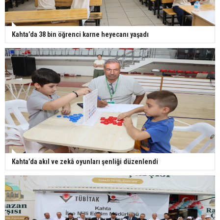
Kahta’da 38 bin öğrenci karne heyecanı yaşadı
Kahta’da akıl ve zekâ oyunları şenliği düzenlendi