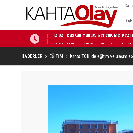
Kahta
KAH
12:01 | Milletvekili Şan: “Bu süreç birli
HABERLER
EĞİTİM
Kahta TOKİ’de eğitim ve ulaşım s