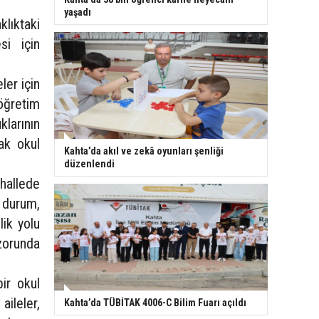
yaşadı
klıktaki
si için
ler için
 öğretim
klarının
ak okul
Kahta’da akıl ve zekâ oyunları şenliği
düzenlendi
hallede
 durum,
lik yolu
zorunda
bir okul
aileler,
Kahta’da TÜBİTAK 4006-C Bilim Fuarı açıldı