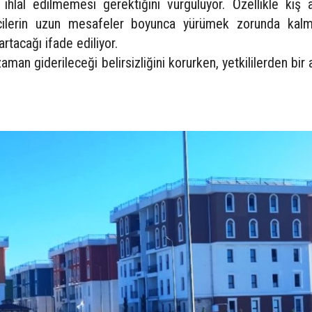
 ihlal edilmemesi gerektiğini vurguluyor. Özellikle kış a
ncilerin uzun mesafeler boyunca yürümek zorunda kalma
rtacağı ifade ediliyor.
zaman giderileceği belirsizliğini korurken, yetkililerden bir