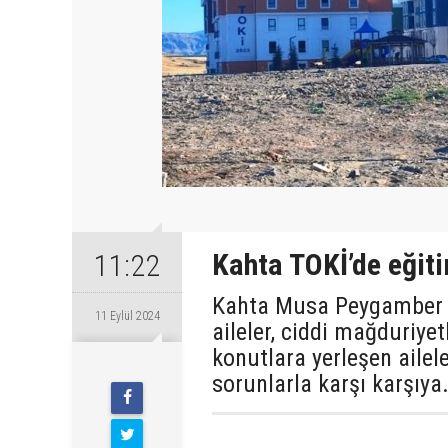
Kahta TOKİ’de eğit
11:22
Kahta Musa Peygamber M
11 Eylül 2024
aileler, ciddi mağduriyet
konutlara yerleşen ailel
Çarşamba
sorunlarla karşı karşıya.