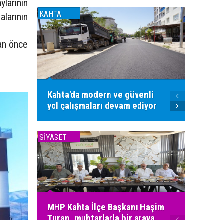
ylarının
KAHTA
KAHTA
larının
 an önce
Kahta'da modern ve güvenli
Kahta'
yol çalışmaları devam ediyor
sıcak 
SİYASET
SİYASET
MHP Kahta İlçe Başkanı Haşim
Turan, muhtarlarla bir araya
MHP Ka