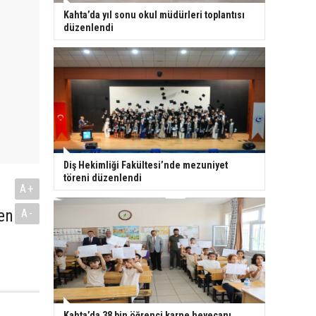
Kahta’da yıl sonu okul müdürleri toplantısı
düzenlendi
Diş Hekimliği Fakültesi’nde mezuniyet
töreni düzenlendi
A+
en
A-
Kahta’da 38 bin öğrenci karne heyecanı