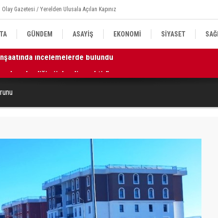
 Olay Gazetesi / Yerelden Ulusala Açılan Kapınız
TA
GÜNDEM
ASAYİŞ
EKONOMİ
SİYASET
SAĞ
k ve beraberliği güçlendirecektir”
11
orunu