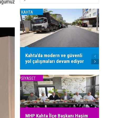
tüğümüz
KAHTA
KAHTA
Kahta'da modern ve güvenli
Kahta'
yol çalışmaları devam ediyor
sıcak 
SİYASET
SİYASET
MHP Kahta İlçe Başkanı Haşim