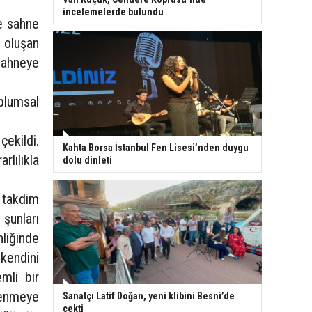
incelemelerde bulundu
de sahne
n oluşan
sahneye
plumsal
çekildi.
Kahta Borsa İstanbul Fen Lisesi’nden duygu
rlılıkla
dolu dinleti
 takdim
 şunları
liğinde
 kendini
mli bir
ğrenmeye
Sanatçı Latif Doğan, yeni klibini Besni’de
çekti