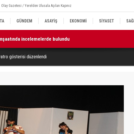
 Olay Gazetesi / Yerelden Ulusala Açılan Kapınız
TA
GÜNDEM
ASAYİŞ
EKONOMİ
SİYASET
SAĞ
k ve beraberliği güçlendirecektir”
11
yatro gösterisi düzenlendi