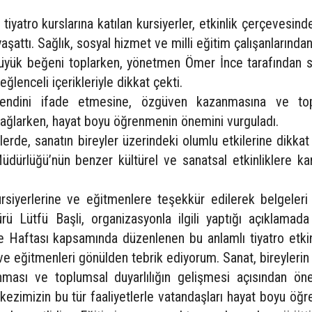
tiyatro kurslarına katılan kursiyerler, etkinlik çerçevesin
r yaşattı. Sağlık, sosyal hizmet ve milli eğitim çalışanlarında
 büyük beğeni toplarken, yönetmen Ömer İnce tarafından 
lenceli içerikleriyle dikkat çekti.
n kendini ifade etmesine, özgüven kazanmasına ve to
 sağlarken, hayat boyu öğrenmenin önemini vurguladı.
ilerde, sanatın bireyler üzerindeki olumlu etkilerine dikkat 
ürlüğü’nün benzer kültürel ve sanatsal etkinliklere kara
rsiyerlerine ve eğitmenlere teşekkür edilerek belgeleri
ürü Lütfü Başli, organizasyonla ilgili yaptığı açıklamada
 Haftası kapsamında düzenlenen bu anlamlı tiyatro etkin
e eğitmenleri gönülden tebrik ediyorum. Sanat, bireylerin
ası ve toplumsal duyarlılığın gelişmesi açısından öne
rkezimizin bu tür faaliyetlerle vatandaşları hayat boyu ö