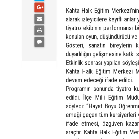
Kahta Halk Eğitim Merkezi’nin 
alarak izleyicilere keyifli anla
tiyatro ekibinin performansı
konulan oyun, düşündürücü ve eğ
Gösteri, sanatın bireyleri
duyarlılığın gelişmesine katkı
Etkinlik sonrası yapılan söyleş
Kahta Halk Eğitim Merkezi Müd
devam edeceği ifade edildi.
Programın sonunda tiyatro ku
edildi. İlçe Milli Eğitim Müd
söyledi: “Hayat Boyu Öğrenme
emeği geçen tüm kursiyerleri v
ifade etmesi, özgüven kazanm
araçtır. Kahta Halk Eğitim Me