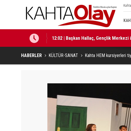
Kahta
KAH
12:01 | Milletvekili Şan: “Bu süreç birli
HABERLER
KÜLTÜR-SANAT
Kahta HEM kursiyerleri ti