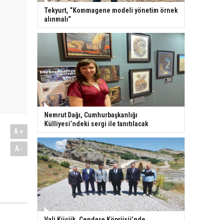
Tekyurt, “Kommagene modeli yönetim örnek
alınmalı”
Nemrut Dağı, Cumhurbaşkanlığı
Külliyesi’ndeki sergi ile tanıtılacak
A+
A-
Vali Küçük, Cendere Köprüsü’nde