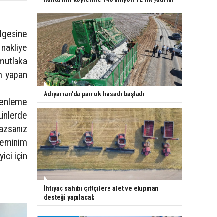
ölgesine
nakliye
 mutlaka
im yapan
Adıyaman’da pamuk hasadı başladı
zenleme
rünlerde
azsanız
 eminim
ici için
İhtiyaç sahibi çiftçilere alet ve ekipman
desteği yapılacak