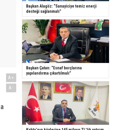
Başkan Alagöz: “Sanayiciye temiz enerji
desteği sağlanmalı”
Başkan Çatan: “Esnaf borçlarına
yapılandırma çıkartılmalı”
A+
A-
na
Kahta’nın köylerine 145 milyon TL’lik yatırım