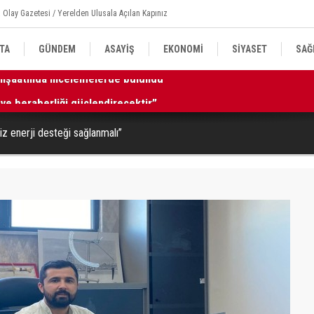
 Olay Gazetesi / Yerelden Ulusala Açılan Kapınız
TA
GÜNDEM
ASAYİŞ
EKONOMİ
SİYASET
SAĞ
k ve beraberliği güçlendirecektir”
11
z enerji desteği sağlanmalı”