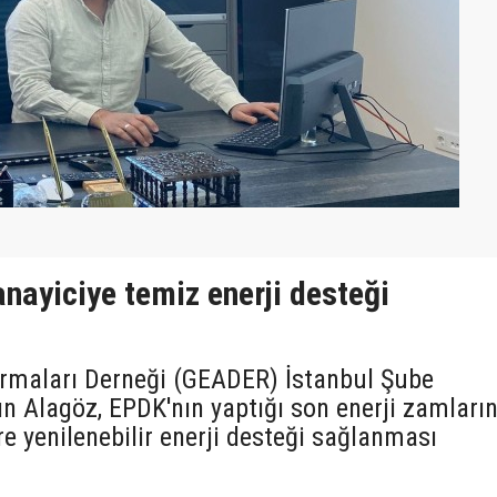
nayiciye temiz enerji desteği
ırmaları Derneği (GEADER) İstanbul Şube
ın Alagöz, EPDK'nın yaptığı son enerji zamları
re yenilenebilir enerji desteği sağlanması