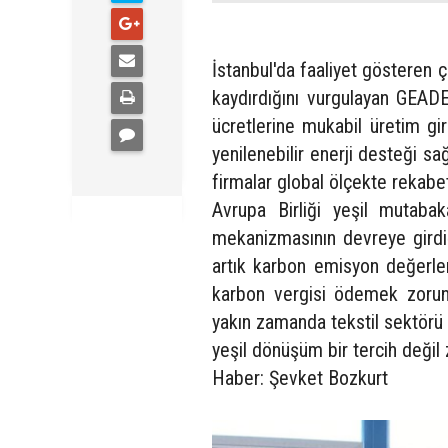
İstanbul'da faaliyet gösteren ç
kaydırdığını vurgulayan GEAD
ücretlerine mukabil üretim gi
yenilenebilir enerji desteği s
firmalar global ölçekte rekabet
Avrupa Birliği yeşil mutaba
mekanizmasının devreye girdiğ
artık karbon emisyon değerler
karbon vergisi ödemek zorund
yakın zamanda tekstil sektörü 
yeşil dönüşüm bir tercih değil 
Haber: Şevket Bozkurt