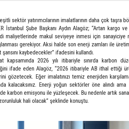
eşitli sektör yatırımcılarının imalatlarının daha çok taşra b
ER İstanbul Şube Başkanı Aydın Alagöz; “Artan kargo ve 
rdi maliyetlerinde makul seviyeye inmesi için sanayiciye
ağlanması gerekiyor. Aksi halde son enerji zamları ile üret
 şansını kaybedecekler” ifadesini kullandı.
kat kapsamında 2026 yılı itibariyle sınırda karbon dü
ini ifade eden Alagöz, “2026 itibariyle AB ithal ettiği ü
ini gözetecek. Eğer imalatınızı temiz enerjiden karşılam
a kalacaksınız. Enerji yoğun sektörler öne alındı ama
de karbon emisyonu ile yüzleşecek. Bu nedenle artık sanay
zorunluluk hali olacak” şeklinde konuştu.