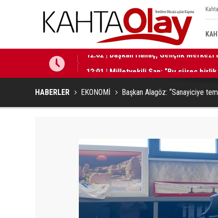
Kahta
KAH
12:01 | Milletvekili Şan: “Bu süreç birli
HABERLER
EKONOMİ
Başkan Alagöz: “Sanayiciye temi