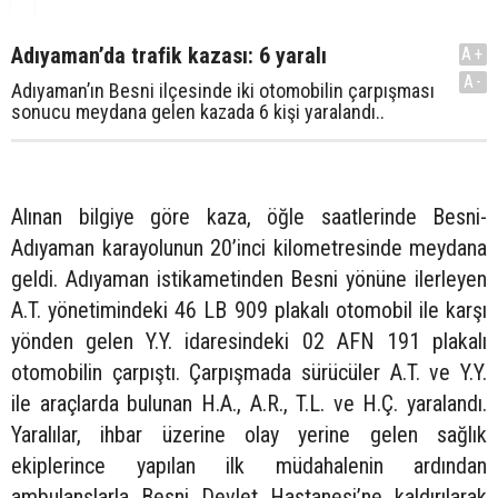
Adıyaman’da trafik kazası: 6 yaralı
A+
A-
Adıyaman’ın Besni ilçesinde iki otomobilin çarpışması
sonucu meydana gelen kazada 6 kişi yaralandı..
Alınan bilgiye göre kaza, öğle saatlerinde Besni-
Adıyaman karayolunun 20’inci kilometresinde meydana
geldi. Adıyaman istikametinden Besni yönüne ilerleyen
A.T. yönetimindeki 46 LB 909 plakalı otomobil ile karşı
yönden gelen Y.Y. idaresindeki 02 AFN 191 plakalı
otomobilin çarpıştı. Çarpışmada sürücüler A.T. ve Y.Y.
ile araçlarda bulunan H.A., A.R., T.L. ve H.Ç. yaralandı.
Yaralılar, ihbar üzerine olay yerine gelen sağlık
ekiplerince yapılan ilk müdahalenin ardından
ambulanslarla Besni Devlet Hastanesi’ne kaldırılarak