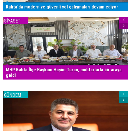
Kahta'da modern ve güvenli yol çalışmaları devam ediyor
SİYASET
MHP Kahta İlçe Başkanı Haşim Turan, muhtarlarla bir araya
geldi
GÜNDEM