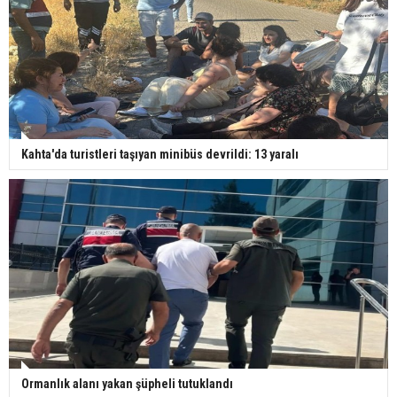
Kahta'da turistleri taşıyan minibüs devrildi: 13 yaralı
Ormanlık alanı yakan şüpheli tutuklandı