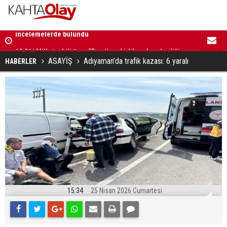
12:01 | Milletvekili Şan: “Bu süreç birlik ve beraberliği
11:59 | Kom
güçlendirecektir”
ASAYİŞ
Adıyaman’da trafik kazası: 6 yaralı
HABERLER
15:34
25 Nisan 2026 Cumartesi