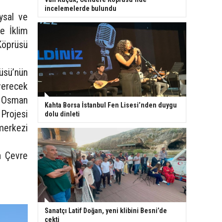
incelemelerde bulundu
ysal ve
e İklim
 Köprüsü
üsü’nün
verecek
si Osman
Kahta Borsa İstanbul Fen Lisesi’nden duygu
Projesi
dolu dinleti
merkezi
n Çevre
Sanatçı Latif Doğan, yeni klibini Besni’de
çekti