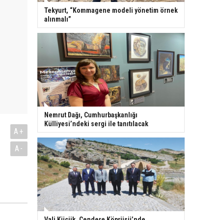
Tekyurt, “Kommagene modeli yönetim örnek
alınmalı”
Nemrut Dağı, Cumhurbaşkanlığı
Külliyesi’ndeki sergi ile tanıtılacak
A+
A-
Vali Küçük, Cendere Köprüsü’nde