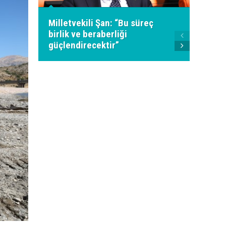
Milletvekili Şan: “Bu süreç
birlik ve beraberliği
Ahmet
güçlendirecektir”
Genel 