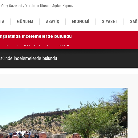
 Olay Gazetesi / Yerelden Ulusala Açılan Kapınız
TA
GÜNDEM
ASAYİŞ
EKONOMİ
SİYASET
SAĞ
k ve beraberliği güçlendirecektir”
11
üsü’nde incelemelerde bulundu