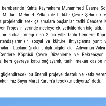
ol beraberinde Kahta Kaymakamı Muhammed Üsame So
 Müdürü Mehmet Yelken ile birlikte Çevre Şehircilik v
an projelendirilerek çalışmalara başlanılan tarihi Cendere
Projesi’ni yerinde inceleyerek, yetkililerden bilgi aldı.
r anıtsal örneği olan 2 bin yıllık tarihi Cendere Köpr
tandaşlarımızın sosyal ve kültürel ihtiyaçlarına yanıt 
maların başlandığı alanla ilgili bilgiler alan Adıyaman Vali
; “Cendere Köprüsü Çevre Düzenleme ve Rekreasyon 
 hem çevreye katkı sağlayarak, tarihi mekan cazibe 
 güçlendirecek bu önemli projeye destek ve katkı vere
i Bakanımız Sayın Murat Kurum’a teşekkür ediyoruz” dedi.