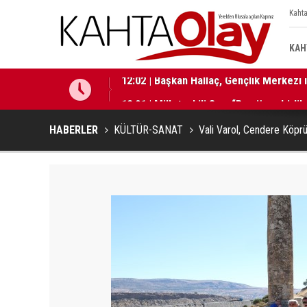
Kahta
KAH
12:01 | Milletvekili Şan: “Bu süreç birli
HABERLER
KÜLTÜR-SANAT
Vali Varol, Cendere Köpr