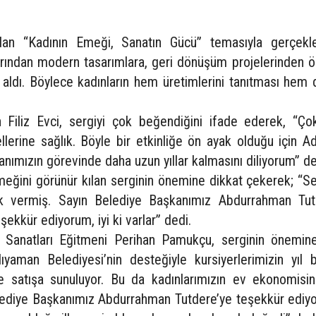
dan “Kadının Emeği, Sanatın Gücü” temasıyla gerçekleş
arından modern tasarımlara, geri dönüşüm projelerinden ö
 aldı. Böylece kadınların hem üretimlerini tanıtması hem 
 Filiz Evci, sergiyi çok beğendiğini ifade ederek, “Ço
ellerine sağlık. Böyle bir etkinliğe ön ayak olduğu için 
anımızın görevinde daha uzun yıllar kalmasını diliyorum” de
emeğini görünür kılan serginin önemine dikkat çekerek; “S
k vermiş. Sayın Belediye Başkanımız Abdurrahman Tut
şekkür ediyorum, iyi ki varlar” dedi.
Sanatları Eğitmeni Perihan Pamukçu, serginin önemine 
ıyaman Belediyesi’nin desteğiyle kursiyerlerimizin yıl 
ve satışa sunuluyor. Bu da kadınlarımızın ev ekonomisin
lediye Başkanımız Abdurrahman Tutdere’ye teşekkür ediyo