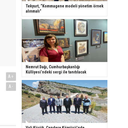
Tekyurt, “Kommagene modeli yönetim örnek
alınmalı”
Nemrut Dağı, Cumhurbaşkanlığı
Külliyesi’ndeki sergi ile tanıtılacak
A+
A-
Vali Küçük, Cendere Köprüsü’nde