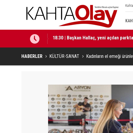
Kahta
KAH
18:29 | Başkan Hallaç, “Çocuklarımız b
HABERLER
KÜLTÜR-SANAT
Kadınların el emeği ürünle