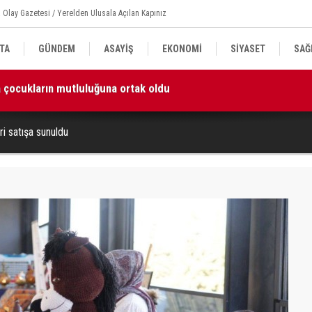
 Olay Gazetesi / Yerelden Ulusala Açılan Kapınız
TA
GÜNDEM
ASAYİŞ
EKONOMİ
SİYASET
SAĞ
izim en kıymetli emanetlerimizdir”
16
ri satışa sunuldu