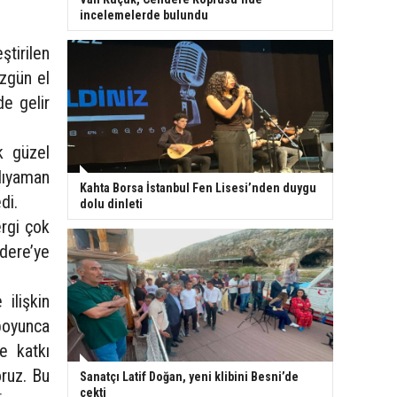
incelemelerde bulundu
tirilen
zgün el
de gelir
k güzel
Adıyaman
Kahta Borsa İstanbul Fen Lisesi’nden duygu
di.
dolu dinleti
ergi çok
dere’ye
ilişkin
boyunca
e katkı
ruz. Bu
Sanatçı Latif Doğan, yeni klibini Besni’de
çekti