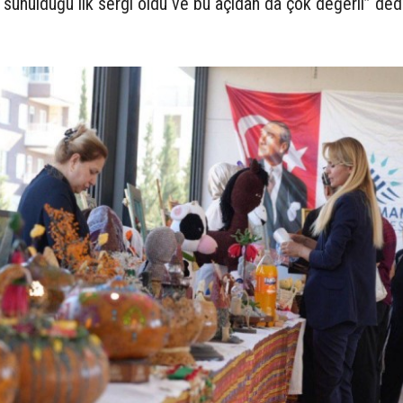
a sunulduğu ilk sergi oldu ve bu açıdan da çok değerli” dedi