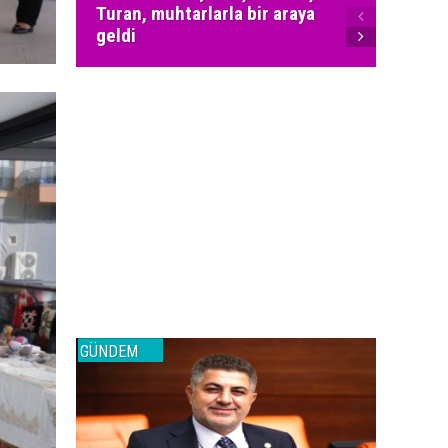
Turan, muhtarlarla bir araya
MHP Ka
geldi
yöneti
GÜNDEM
GÜNDEM