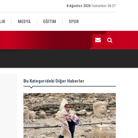
8 Ağustos 2026
Cumartesi 04:57
LIK
MEDYA
EĞİTİM
SPOR
:52 | Kadın Yaşam ve Yüzme Merkezi inşaatı hızla ilerliyor
Bu Kategorideki Diğer Haberler