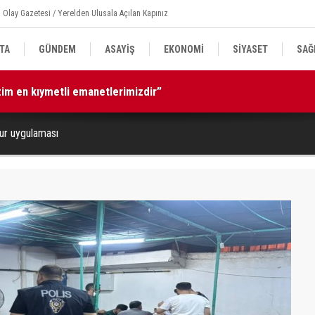
 Olay Gazetesi / Yerelden Ulusala Açılan Kapınız
TA
GÜNDEM
ASAYİŞ
EKONOMİ
SİYASET
SAĞ
izim en kıymetli emanetlerimizdir”
16
ur uygulaması