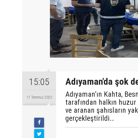
Adıyaman’da şok de
15:05
Adıyaman’ın Kahta, Besn
11 Temmuz 2025
tarafından halkın huzur
ve aranan şahısların ya
Cuma
gerçekleştirildi..