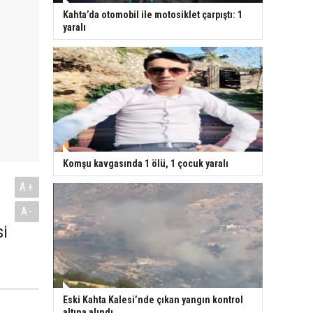
Kahta’da otomobil ile motosiklet çarpıştı: 1
yaralı
Komşu kavgasında 1 ölü, 1 çocuk yaralı
A+
A-
si
Eski Kahta Kalesi’nde çıkan yangın kontrol
altına alındı