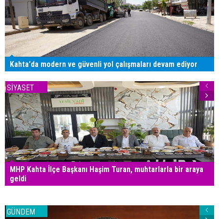
Kahta'da modern ve güvenli yol çalışmaları devam ediyor
SİYASET
MHP Kahta İlçe Başkanı Haşim Turan, muhtarlarla bir araya
geldi
GÜNDEM