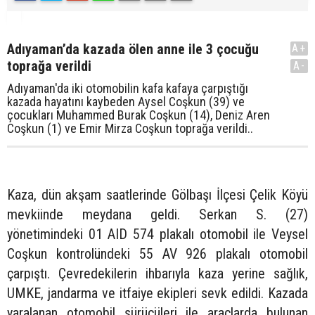
Adıyaman’da kazada ölen anne ile 3 çocuğu
A+
toprağa verildi
A-
Adıyaman'da iki otomobilin kafa kafaya çarpıştığı
kazada hayatını kaybeden Aysel Coşkun (39) ve
çocukları Muhammed Burak Coşkun (14), Deniz Aren
Coşkun (1) ve Emir Mirza Coşkun toprağa verildi..
Kaza, dün akşam saatlerinde Gölbaşı İlçesi Çelik Köyü
mevkiinde meydana geldi. Serkan S. (27)
yönetimindeki 01 AID 574 plakalı otomobil ile Veysel
Coşkun kontrolündeki 55 AV 926 plakalı otomobil
çarpıştı. Çevredekilerin ihbarıyla kaza yerine sağlık,
UMKE, jandarma ve itfaiye ekipleri sevk edildi. Kazada
yaralanan otomobil sürücüleri ile araçlarda bulunan