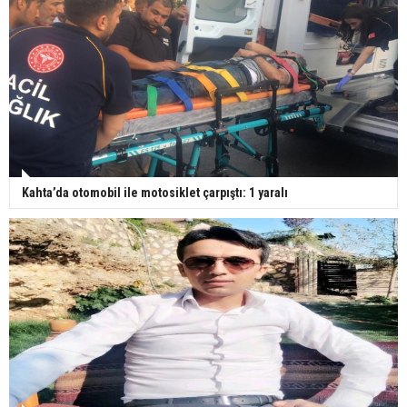
Kahta’da otomobil ile motosiklet çarpıştı: 1 yaralı