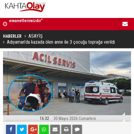
li
16:52 | Kadın Yaşam ve Yüzme Merkezi inşaatı hızla
12:07 | Kah
ilerliyor
ASAYİŞ
HABERLER
Adıyaman’da kazada ölen anne ile 3 çocuğu toprağa verildi
16:32
30 Mayıs 2026 Cumartesi