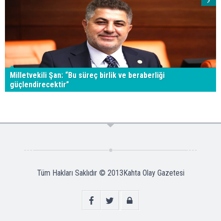
Milletvekili Şan: “Bu süreç birlik ve beraberliği
güçlendirecektir”
Tüm Hakları Saklıdır © 2013
Kahta Olay Gazetesi